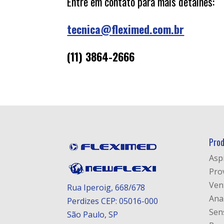
Entre em contato para mais detalhes:
tecnica@fleximed.com.br
(11) 3864-2666
Prod
Asp
Pro
Ven
Rua Iperoig, 668/678
Ana
Perdizes CEP: 05016-000
Sen
São Paulo, SP